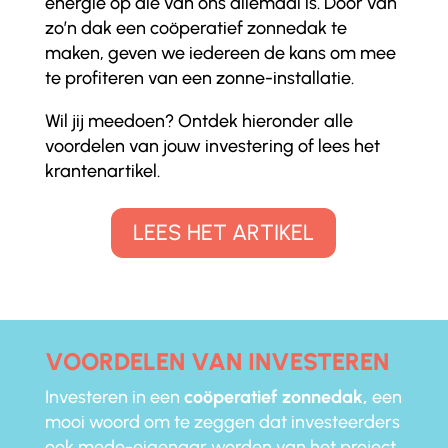
energie op die van ons allemaal is. Door van
zo’n dak een coöperatief zonnedak te
maken, geven we iedereen de kans om mee
te profiteren van een zonne-installatie.
Wil jij meedoen? Ontdek hieronder alle
voordelen van jouw investering of lees het
krantenartikel.
LEES HET ARTIKEL
VOORDELEN VAN INVESTEREN
Investeren in een
coöperatief zonnedak,
een
mooi woord om te zeggen dat investeerders
ook mede-eigenaar worden van het project,