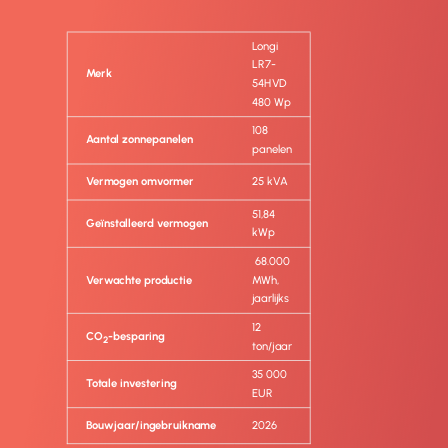
Longi
LR7-
Merk
54HVD
480 Wp
108
Aantal zonnepanelen
panelen
Vermogen omvormer
25 kVA
51,84
Geïnstalleerd vermogen
kWp
68.000
Verwachte productie
MWh,
jaarlijks
12
CO
-besparing
2
ton/jaar
35 000
Totale investering
EUR
Bouwjaar/ingebruikname
2026