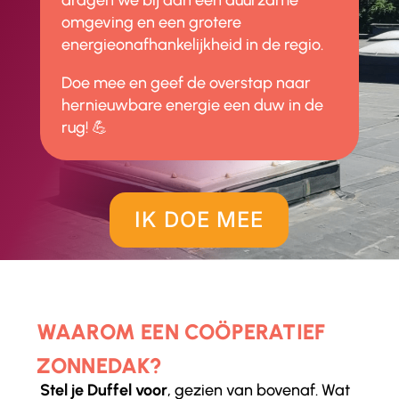
dragen we bij aan een duurzame
omgeving en een grotere
energieonafhankelijkheid in de regio.
Doe mee en geef de overstap naar
hernieuwbare energie een duw in de
rug! 💪
IK DOE MEE
WAAROM EEN COÖPERATIEF
ZONNEDAK?
Stel je Duffel voor
, gezien van bovenaf. Wat