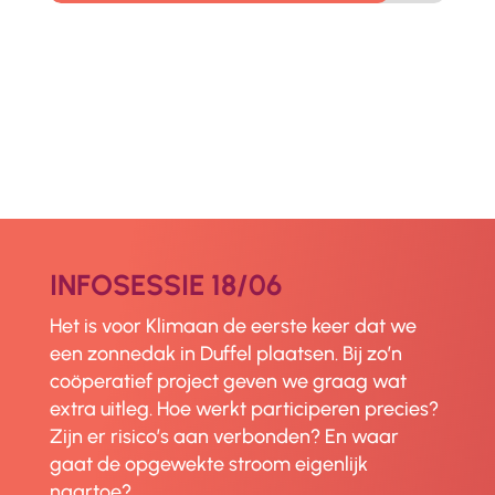
INFOSESSIE 18/06
Het is voor Klimaan de eerste keer dat we
een zonnedak in Duffel plaatsen. Bij zo’n
coöperatief project geven we graag wat
extra uitleg. Hoe werkt participeren precies?
Zijn er risico’s aan verbonden? En waar
gaat de opgewekte stroom eigenlijk
naartoe?