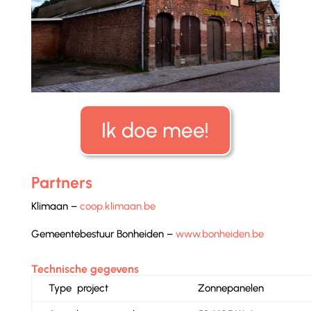
Ik doe mee!
Partners
Klimaan –
coop.klimaan.be
Gemeentebestuur Bonheiden –
www.bonheiden.be
Technische gegevens
Type project
Zonnepanelen