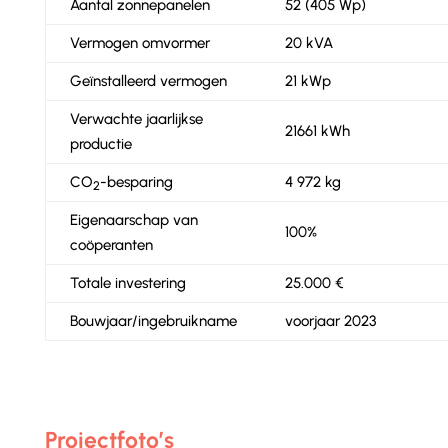
Aantal zonnepanelen
52 (405 Wp)
Vermogen omvormer
20 kVA
Geïnstalleerd vermogen
21 kWp
Verwachte jaarlijkse
21661 kWh
productie
CO
-besparing
4 972 kg
2
Eigenaarschap van
100%
coöperanten
Totale investering
25.000 €
Bouwjaar/ingebruikname
voorjaar 2023
Projectfoto’s