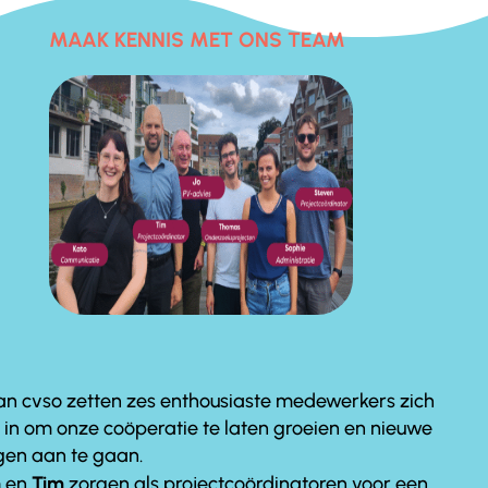
MAAK KENNIS MET ONS TEAM
aan cvso zetten zes enthousiaste medewerkers zich
s in om onze coöperatie te laten groeien en nieuwe
gen aan te gaan.
n
en
Tim
zorgen als projectcoördinatoren voor een