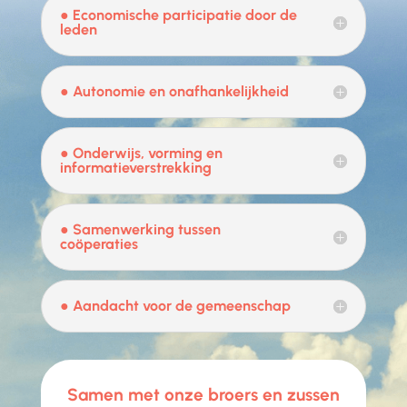
● Economische participatie door de
leden
● Autonomie en onafhankelijkheid
● Onderwijs, vorming en
informatieverstrekking
● Samenwerking tussen
coöperaties
● Aandacht voor de gemeenschap
Samen met onze broers en zussen