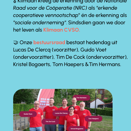
🎖️ Klimaan kreeg de erkenning door
de Nationale
Raad voor de Coöperatie
(NRC)
als “
erkende
cooperatieve vennootschap
” én de erkenning als
“
sociale onderneming
“. Sindsdien gaan we door
het leven als
Klimaan CVSO.
🤝 Onze
bestuursraad
bestaat hedendag uit
Lucas De Clercq (voorzitter), Guido Voet
(ondervoorzitter), Tim De Cock (ondervoorzitter),
Kristel Bogaerts, Tom Haepers &Tim Hermans.