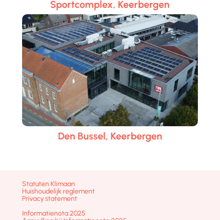
Sportcomplex, Keerbergen
Den Bussel, Keerbergen
Statuten Klimaan
Huishoudelijk reglement
Privacy statement
Informatienota 2025