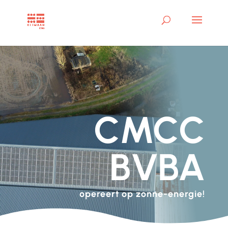
CMCC
BVBA
opereert op zonne-energie!