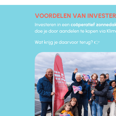
VOORDELEN VAN INVESTE
Investeren in een
coöperatief zonneda
doe je door aandelen te kopen via Klima
Wat krijg je daarvoor terug? 👉