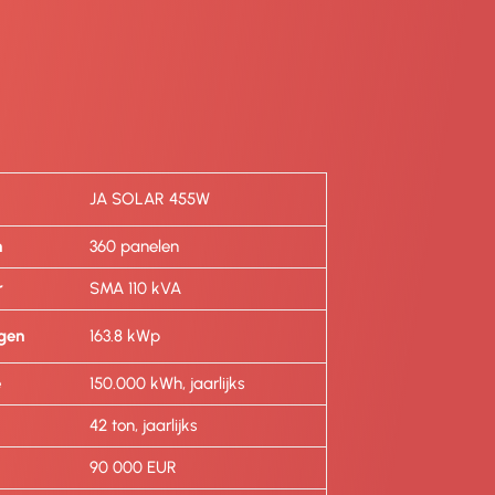
JA SOLAR 455W
n
360 panelen
r
SMA 110 kVA
gen
163.8 kWp
e
150.000 kWh, jaarlijks
42 ton, jaarlijks
90 000 EUR