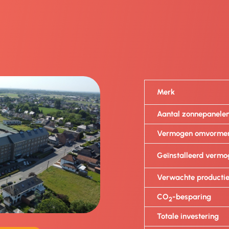
Merk
Aantal zonnepanele
Vermogen omvorme
Geïnstalleerd vermo
Verwachte producti
CO
-besparing
2
Totale investering