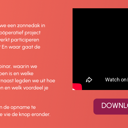
t we een zonnedak in
oöperatief project
erkt participeren
n? En waar gaat de
inar, waarin we
pen is en welke
naast legden we uit hoe
n en welk voordeel je
DOWNLO
 om de opname te
e vie de knop eronder.