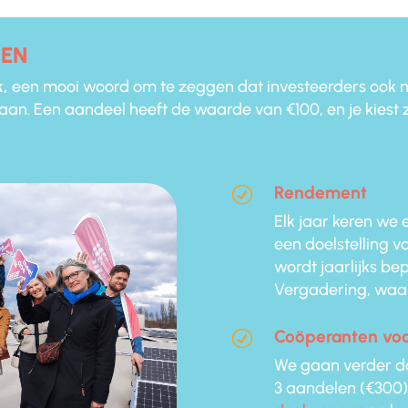
REN
k,
een mooi woord om te zeggen dat investeerders ook 
an. Een aandeel heeft de waarde van €100, en je kiest ze
Rendement
R
Elk jaar keren we 
een doelstelling 
wordt jaarlijks b
Vergadering, waar 
Coöperanten vo
R
We gaan verder da
3 aandelen (€300) 