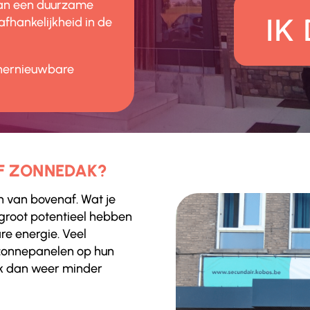
aan een duurzame
IK
fhankelijkheid in de
 hernieuwbare
F ZONNEDAK?
en van bovenaf. Wat je
groot potentieel hebben
re energie. Veel
 zonnepanelen op hun
ak dan weer minder