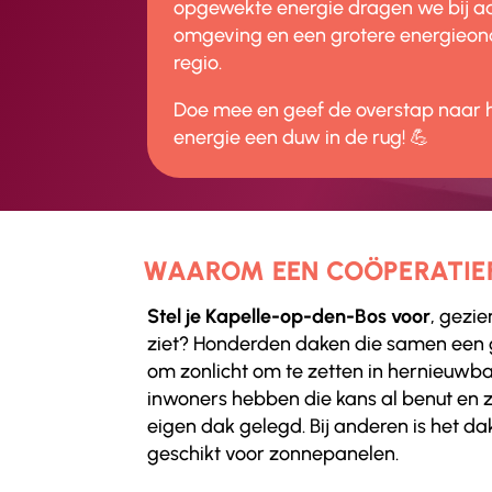
opgewekte energie dragen we bij 
omgeving en een grotere energieona
regio.
Doe mee en geef de overstap naar
energie een duw in de rug! 💪
WAAROM EEN COÖPERATIE
Stel je Kapelle-op-den-Bos voor
, gezi
ziet? Honderden daken die samen een 
om zonlicht om te zetten in hernieuwba
inwoners hebben die kans al benut en
eigen dak gelegd. Bij anderen is het d
geschikt voor zonnepanelen.