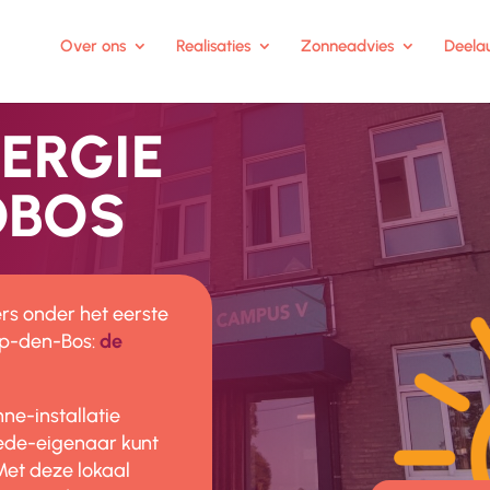
Over ons
Realisaties
Zonneadvies
Deelau
ERGIE
OBOS
rs onder het eerste
op-den-Bos:
de
ne-installatie
ede-eigenaar kunt
Met deze lokaal