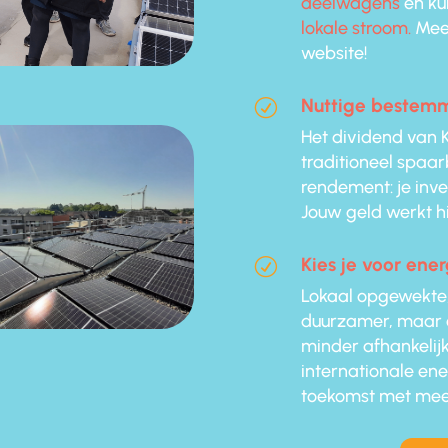
deelwagens
en kun
lokale stroom.
Meer
website!
Nuttige bestemm
R
Het dividend van 
traditioneel spaa
rendement: je inve
Jouw geld werkt h
Kies je voor ene
R
Lokaal opgewekte,
duurzamer, maar oo
minder afhankelijk
internationale ene
toekomst met mee