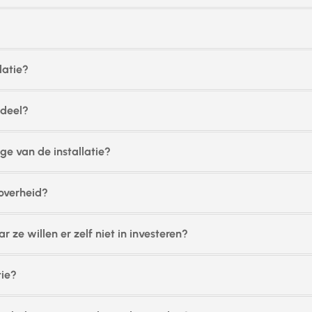
latie?
ndeel?
ge van de installatie?
 overheid?
ze willen er zelf niet in investeren?
tie?