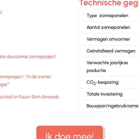
Technische geg
e/
Type zonnepanelen
Aantal zonnepanelen
Vermogen omvormer
Geïnstalleerd vermogen
ste duurzame zonneproject
Verwachte jaarlijkse
productie
onneproject: “In de zomer
CO
-besparing
2
rger”
Totale investering
school in Puurs-Sint-Amands:
Bouwjaar/ingebruikname
Ik doe mee!