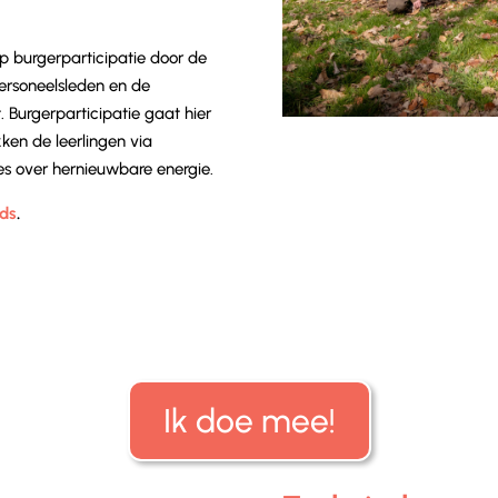
op burgerparticipatie door de
personeelsleden en de
. Burgerparticipatie gaat hier
kken de leerlingen via
es over hernieuwbare energie.
nds
.
Ik doe mee!