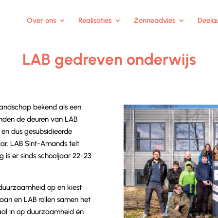
Over ons
Realisaties
Zonneadvies
Deelau
LAB gedreven onderwijs
slandschap bekend als een
nden de deuren van LAB
 en dus gesubsidieerde
aar.
LAB Sint-Amands telt
g is er sinds schooljaar 22-23
 duurzaamheid op en kiest
maan en LAB rollen samen het
maal in op duurzaamheid én