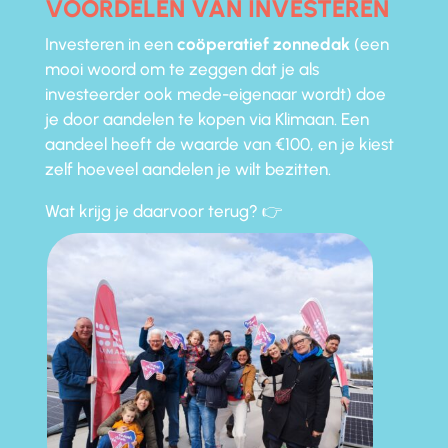
VOORDELEN VAN INVESTEREN
Investeren in een
coöperatief zonnedak
(een
mooi woord om te zeggen dat je als
investeerder ook mede-eigenaar wordt) doe
je door aandelen te kopen via Klimaan. Een
aandeel heeft de waarde van €100, en je kiest
zelf hoeveel aandelen je wilt bezitten.
Wat krijg je daarvoor terug? 👉