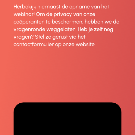
Herbekijk hiernaast de opname van het
webinar! Om de privacy van onze
coöperanten te beschermen, hebben we de
vragenronde weggelaten. Heb je zelf nog
vragen? Stel ze gerust via het
contactformulier op onze website.