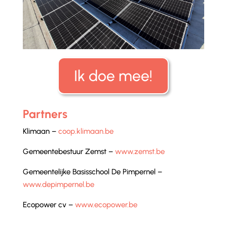
Ik doe mee!
Partners
Klimaan –
coop.klimaan.be
Gemeentebestuur Zemst –
www.zemst.be
Gemeentelijke Basisschool De Pimpernel –
www.depimpernel.be
Ecopower cv –
www.ecopower.be