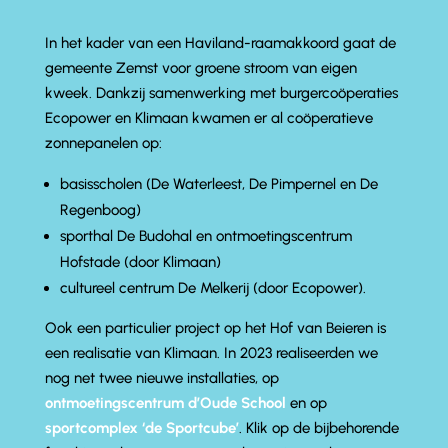
In het kader van een Haviland-raamakkoord gaat de
gemeente Zemst voor groene stroom van eigen
kweek. Dankzij samenwerking met burgercoöperaties
Ecopower en Klimaan kwamen er al coöperatieve
zonnepanelen op:
basisscholen (De Waterleest, De Pimpernel en De
Regenboog)
sporthal De Budohal en ontmoetingscentrum
Hofstade (door Klimaan)
cultureel centrum De Melkerij (door Ecopower).
Ook een particulier project op het Hof van Beieren is
een realisatie van Klimaan. In 2023 realiseerden we
nog net twee nieuwe installaties, op
ontmoetingscentrum d’Oude School
en op
sportcomplex ‘de Sportcube’
. Klik op de bijbehorende