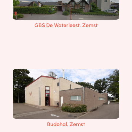
GBS De Regenboog, Zemst
GBS De Waterleest, Zemst
Budohal, Zemst