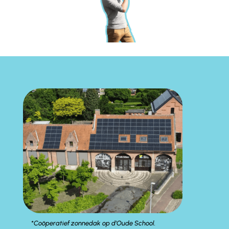
*Coöperatief zonnedak op d’Oude School.