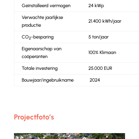
Geïnstalleerd vermogen
24 kWp
Verwachte jaarlijkse
21.400 kWh/jaar
productie
CO
-besparing
5 ton/jaar
2
Eigenaarschap van
100% Klimaan
coöperanten
Totale investering
25.000 EUR
Bouwjaar/ingebruikname
2024
Projectfoto’s