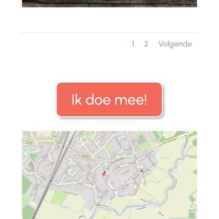
1
2
Volgende
Ik doe mee!