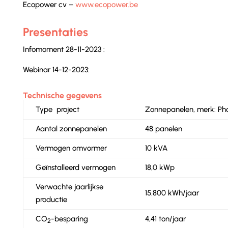
Ecopower cv –
www.ecopower.be
Presentaties
Infomoment 28-11-2023 :
Webinar 14-12-2023:
Technische gegevens
Type project
Zonnepanelen, merk: Ph
Aantal zonnepanelen
48 panelen
Vermogen omvormer
10 kVA
Geïnstalleerd vermogen
18,0 kWp
Verwachte jaarlijkse
15.800 kWh/jaar
productie
CO
-besparing
4,41 ton/jaar
2