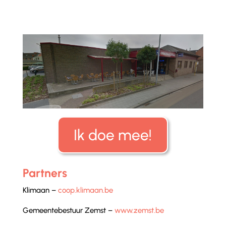
Ik doe mee!
Partners
Klimaan –
coop.klimaan.be
Gemeentebestuur Zemst –
www.zemst.be